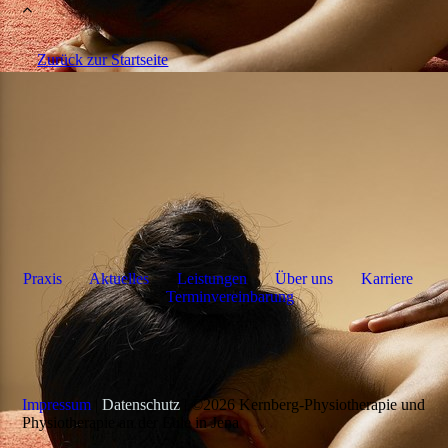
Zurück zur Startseite
Praxis
Aktuelles
Leistungen
Über uns
Karriere
Terminvereinbarung
Impressum
|
Datenschutz
| ©2026 Kernberg-Physiotherapie und
Physiotherapie an der Eule in Jena