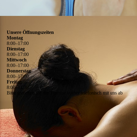
Unsere Öffnungszeiten
Montag
8
:
00
–
17
:
00
Dienstag
8
:
00
–
17
:
00
Mittwoch
8
:
00
–
17
:
00
Donnerstag
8
:
00
–
17
:
00
Freitag
8
:
00
–
11
:
30
Bitte sprechen Sie die Termine vorher telefonisch mit uns ab