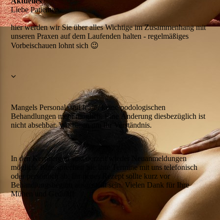
Aktuelles
Liebe Patienten,
hier werden wir Sie über alles Wichtige im Zusammenhang mit
unseren Praxen auf dem Laufenden halten - regelmäßiges
Vorbeischauen lohnt sich 😉
Mangels Personal sind leider keine podologischen
Behandlungen mehr möglich. Eine Änderung diesbezüglich ist
nicht absehbar. Wir bitten um Ihr Verständnis.
In den Kernbergen sind derzeit wieder Neuanmeldungen
möglich. Bitte sprechen Sie Ihre Termine mit uns telefonisch
oder persönlich ab. Ihr neues Rezept sollte kurz vor
Behandlungsbeginn ausgestellt sein. Vielen Dank für Ihre
Mühen und Geduld!