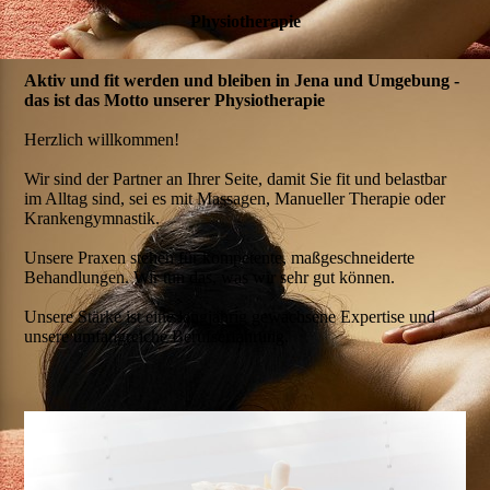
Physiotherapie
Aktiv und fit werden und bleiben in Jena und Umgebung -
das ist das Motto unserer Physiotherapie
Herzlich willkommen!
Wir sind der Partner an Ihrer Seite, damit Sie fit und belastbar
im Alltag sind, sei es mit Massagen, Manueller Therapie oder
Krankengymnastik.
Unsere Praxen stehen für kompetente, maßgeschneiderte
Behandlungen. Wir tun das, was wir sehr gut können.
Unsere Stärke ist eine langjährig gewachsene Expertise und
unsere umfangreiche Berufserfahrung.