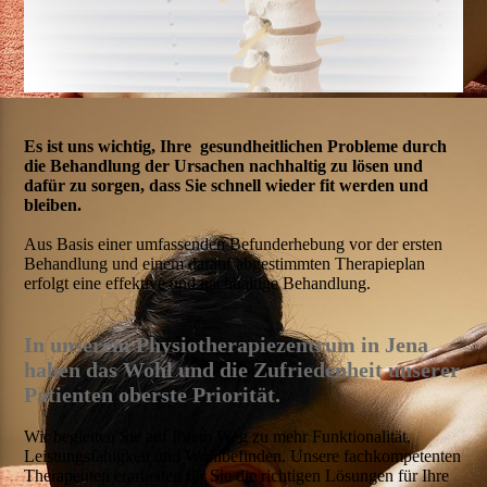
Es ist uns wichtig, Ihre gesundheitlichen Probleme durch
die Behandlung der Ursachen nachhaltig zu lösen und
dafür zu sorgen, dass Sie schnell wieder fit werden und
bleiben.
Aus Basis einer umfassenden Befunderhebung vor der ersten
Behandlung und einem darauf abgestimmten Therapieplan
erfolgt eine effektive und nachhaltige Behandlung.
In unserem Physiotherapiezentrum in Jena
haben das Wohl und die Zufriedenheit unserer
Patienten oberste Priorität.
Wir begleiten Sie auf Ihrem Weg zu mehr Funktionalität,
Leistungsfähigkeit und Wohlbefinden. Unsere fachkompetenten
Therapeuten erarbeiten für Sie die richtigen Lösungen für Ihre