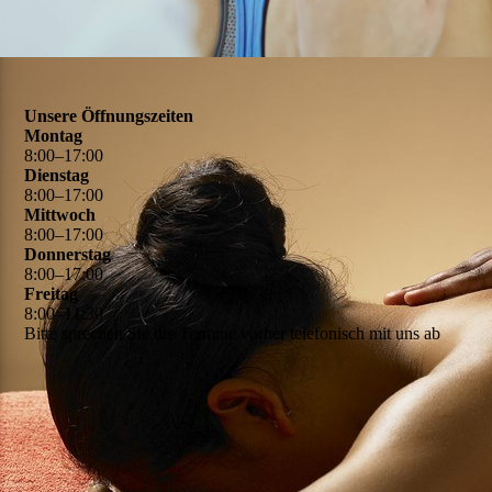
Unsere Öffnungszeiten
Montag
8
:
00
–
17
:
00
Dienstag
8
:
00
–
17
:
00
Mittwoch
8
:
00
–
17
:
00
Donnerstag
8
:
00
–
17
:
00
Freitag
8
:
00
–
11
:
30
Bitte sprechen Sie die Termine vorher telefonisch mit uns ab